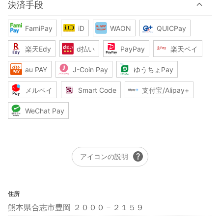
決済手段
FamiPay
iD
WAON
QUICPay
楽天Edy
d払い
PayPay
楽天ペイ
au PAY
J-Coin Pay
ゆうちょPay
メルペイ
Smart Code
支付宝/Alipay+
WeChat Pay
help
アイコンの説明
住所
熊本県合志市豊岡 ２０００－２１５９