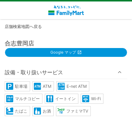
店舗検索地図へ戻る
合志豊岡店
Google マップ
設備・取り扱いサービス
駐車場
ATM
E-net ATM
マルチコピー
イートイン
Wi-Fi
たばこ
お酒
ファミマTV