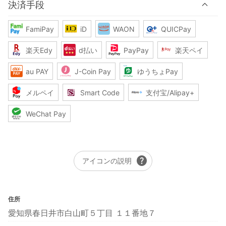
決済手段
FamiPay
iD
WAON
QUICPay
楽天Edy
d払い
PayPay
楽天ペイ
au PAY
J-Coin Pay
ゆうちょPay
メルペイ
Smart Code
支付宝/Alipay+
WeChat Pay
help
アイコンの説明
住所
愛知県春日井市白山町５丁目 １１番地７