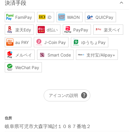
決済手段
FamiPay
iD
WAON
QUICPay
楽天Edy
d払い
PayPay
楽天ペイ
au PAY
J-Coin Pay
ゆうちょPay
メルペイ
Smart Code
支付宝/Alipay+
WeChat Pay
help
アイコンの説明
住所
岐阜県可児市大森字鳩討１０８７番地２