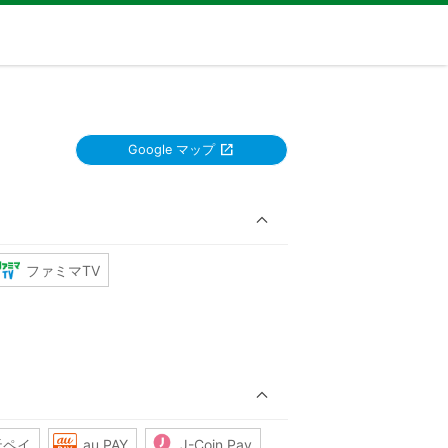
Google マップ
ファミマTV
天ペイ
au PAY
J-Coin Pay