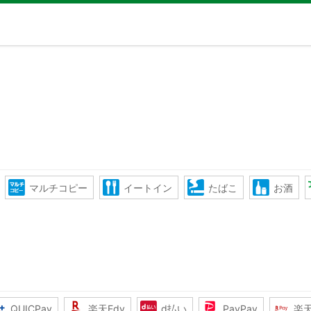
マルチコピー
イートイン
たばこ
お酒
QUICPay
楽天Edy
d払い
PayPay
楽