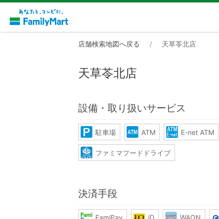
店舗検索地図へ戻る
天草苓北店
天草苓北店
設備・取り扱いサービス
駐車場
ATM
E-net ATM
ファミマフードドライブ
決済手段
FamiPay
iD
WAON