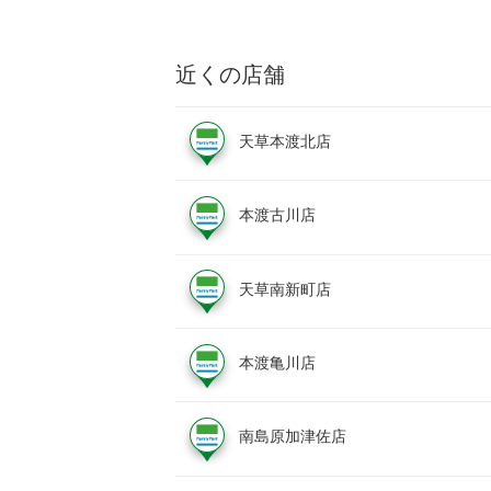
近くの店舗
天草本渡北店
本渡古川店
天草南新町店
本渡亀川店
南島原加津佐店