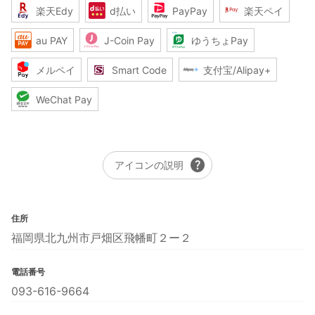
楽天Edy
d払い
PayPay
楽天ペイ
au PAY
J-Coin Pay
ゆうちょPay
メルペイ
Smart Code
支付宝/Alipay+
WeChat Pay
help
アイコンの説明
住所
福岡県北九州市戸畑区飛幡町２ー２
電話番号
093-616-9664