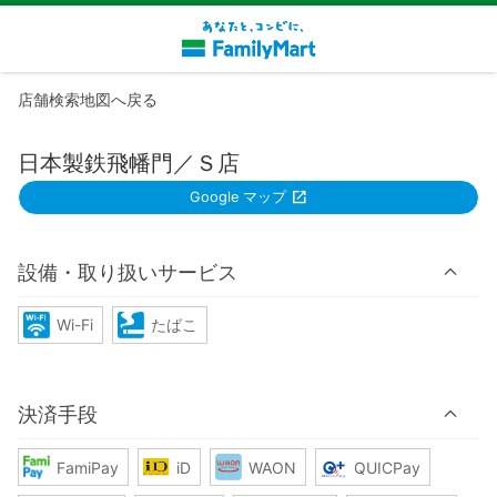
店舗検索地図へ戻る
日本製鉄飛幡門／Ｓ店
Google マップ
設備・取り扱いサービス
Wi-Fi
たばこ
決済手段
FamiPay
iD
WAON
QUICPay