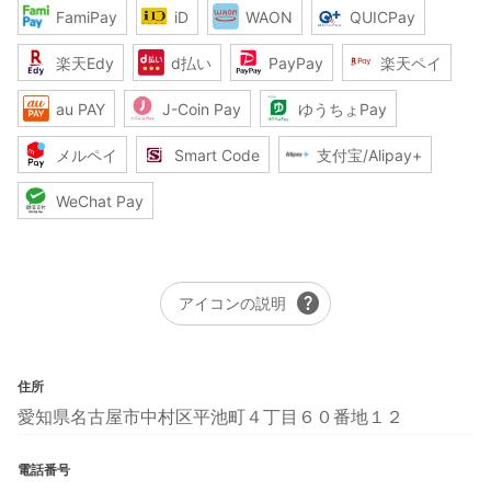
FamiPay
iD
WAON
QUICPay
楽天Edy
d払い
PayPay
楽天ペイ
au PAY
J-Coin Pay
ゆうちょPay
メルペイ
Smart Code
支付宝/Alipay+
WeChat Pay
help
アイコンの説明
住所
愛知県名古屋市中村区平池町４丁目６０番地１２
電話番号