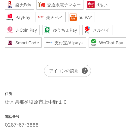
楽天Edy
交通系電子マネー
d払い
PayPay
楽天ペイ
au PAY
J-Coin Pay
ゆうちょPay
メルペイ
Smart Code
支付宝/Alipay+
WeChat Pay
help
アイコンの説明
住所
栃木県那須塩原市上中野１０
電話番号
0287-67-3888