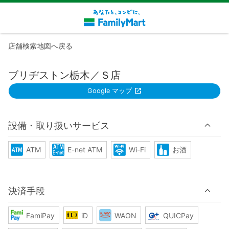
店舗検索地図へ戻る
ブリヂストン栃木／Ｓ店
Google マップ
設備・取り扱いサービス
ATM
E-net ATM
Wi-Fi
お酒
決済手段
FamiPay
iD
WAON
QUICPay