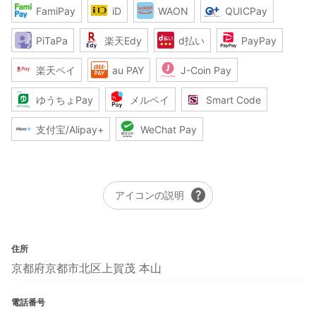
FamiPay
iD
WAON
QUICPay
PiTaPa
楽天Edy
d払い
PayPay
楽天ペイ
au PAY
J-Coin Pay
ゆうちょPay
メルペイ
Smart Code
支付宝/Alipay+
WeChat Pay
help
アイコンの説明
住所
京都府京都市北区上賀茂 本山
電話番号