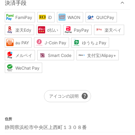
決済手段
FamiPay
iD
WAON
QUICPay
楽天Edy
d払い
PayPay
楽天ペイ
au PAY
J-Coin Pay
ゆうちょPay
メルペイ
Smart Code
支付宝/Alipay+
WeChat Pay
help
アイコンの説明
住所
静岡県浜松市中央区上西町１３０８番