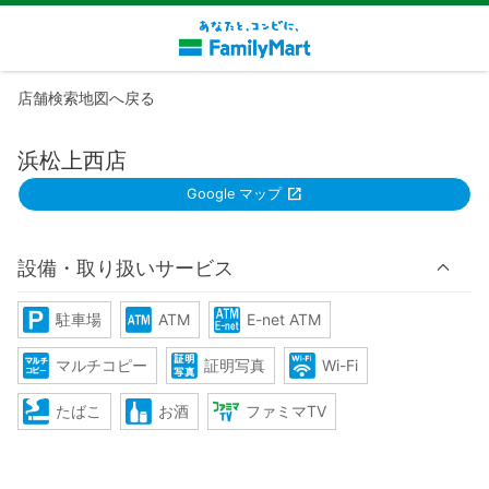
店舗検索地図へ戻る
浜松上西店
Google マップ
設備・取り扱いサービス
駐車場
ATM
E-net ATM
マルチコピー
証明写真
Wi-Fi
たばこ
お酒
ファミマTV