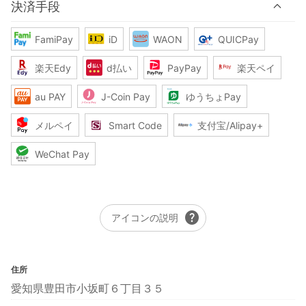
決済手段
FamiPay
iD
WAON
QUICPay
楽天Edy
d払い
PayPay
楽天ペイ
au PAY
J-Coin Pay
ゆうちょPay
メルペイ
Smart Code
支付宝/Alipay+
WeChat Pay
help
アイコンの説明
住所
愛知県豊田市小坂町６丁目３５