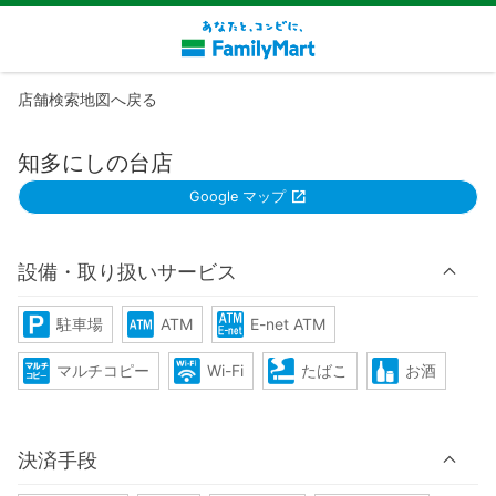
店舗検索地図へ戻る
知多にしの台店
Google マップ
設備・取り扱いサービス
駐車場
ATM
E-net ATM
マルチコピー
Wi-Fi
たばこ
お酒
決済手段