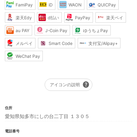
FamiPay
iD
WAON
QUICPay
楽天Edy
d払い
PayPay
楽天ペイ
au PAY
J-Coin Pay
ゆうちょPay
メルペイ
Smart Code
支付宝/Alipay+
WeChat Pay
help
アイコンの説明
住所
愛知県知多市にしの台二丁目 １３０５
電話番号