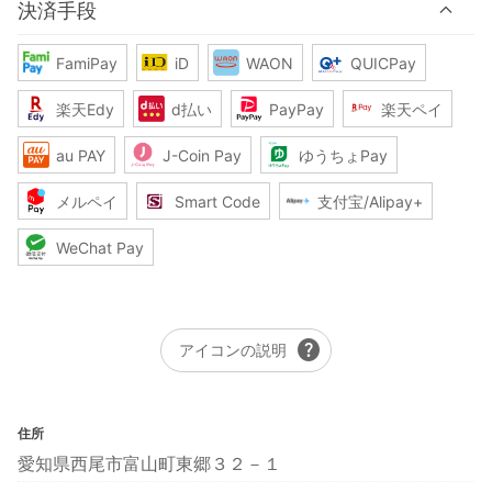
決済手段
FamiPay
iD
WAON
QUICPay
楽天Edy
d払い
PayPay
楽天ペイ
au PAY
J-Coin Pay
ゆうちょPay
メルペイ
Smart Code
支付宝/Alipay+
WeChat Pay
help
アイコンの説明
住所
愛知県西尾市富山町東郷３２－１