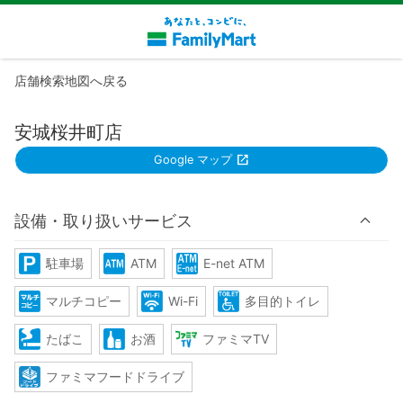
店舗検索地図へ戻る
安城桜井町店
Google マップ
設備・取り扱いサービス
駐車場
ATM
E-net ATM
マルチコピー
Wi-Fi
多目的トイレ
たばこ
お酒
ファミマTV
ファミマフードドライブ