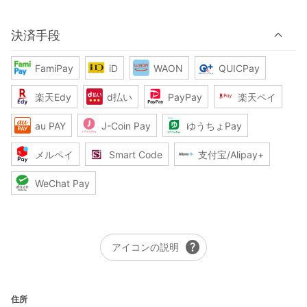
決済手段
FamiPay
iD
WAON
QUICPay
楽天Edy
d払い
PayPay
楽天ペイ
au PAY
J-Coin Pay
ゆうちょPay
メルペイ
Smart Code
支付宝/Alipay+
WeChat Pay
help
アイコンの説明
住所