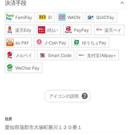
決済手段
FamiPay
iD
WAON
QUICPay
楽天Edy
d払い
PayPay
楽天ペイ
au PAY
J-Coin Pay
ゆうちょPay
メルペイ
Smart Code
支付宝/Alipay+
WeChat Pay
help
アイコンの説明
住所
愛知県蒲郡市大塚町勝川１２０番１