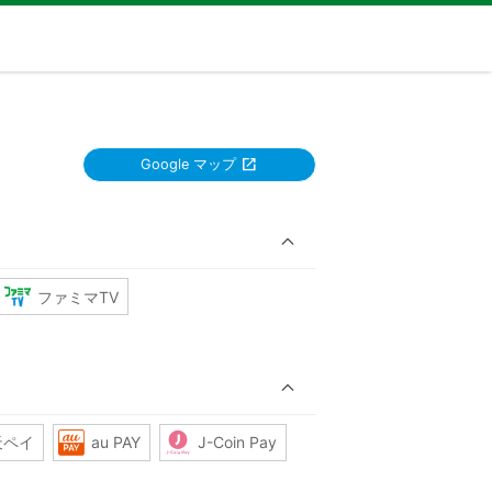
Google マップ
ファミマTV
天ペイ
au PAY
J-Coin Pay