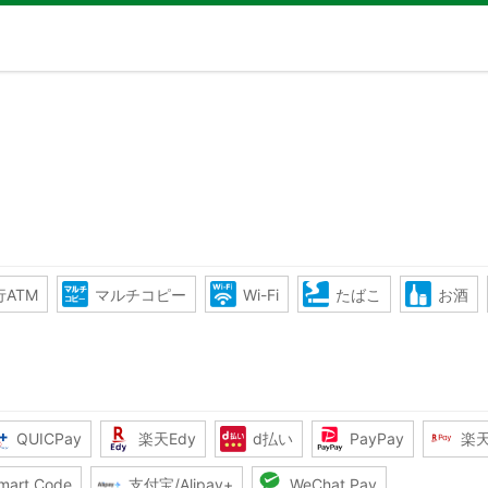
ATM
マルチコピー
Wi-Fi
たばこ
お酒
QUICPay
楽天Edy
d払い
PayPay
楽
mart Code
支付宝/Alipay+
WeChat Pay