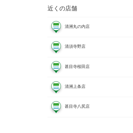
近くの店舗
清洲丸の内店
清須寺野店
甚目寺桜田店
清洲上条店
甚目寺八尻店