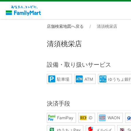
店舗検索地図へ戻る
清須桃栄店
清須桃栄店
設備・取り扱いサービス
駐車場
ATM
ゆうちょ銀行
決済手段
FamiPay
iD
WAON
ゆうちょPay
メルペイ
S