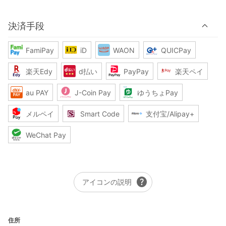
決済手段
FamiPay
iD
WAON
QUICPay
楽天Edy
d払い
PayPay
楽天ペイ
au PAY
J-Coin Pay
ゆうちょPay
メルペイ
Smart Code
支付宝/Alipay+
WeChat Pay
help
アイコンの説明
住所