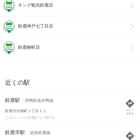
キング観光鈴鹿店
鈴鹿神戸七丁目店
鈴鹿柳町店
近くの駅
鈴鹿駅
伊勢鉄道伊勢線
鈴鹿市矢橋町１丁目１１
ルート
を見る
このページの店舗から 397 m
鈴鹿市駅
近鉄鈴鹿線