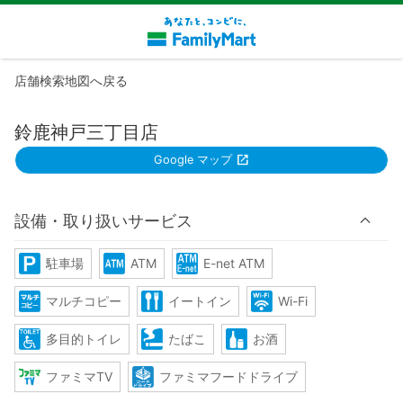
店舗検索地図へ戻る
鈴鹿神戸三丁目店
Google マップ
設備・取り扱いサービス
駐車場
ATM
E-net ATM
マルチコピー
イートイン
Wi-Fi
多目的トイレ
たばこ
お酒
ファミマTV
ファミマフードドライブ