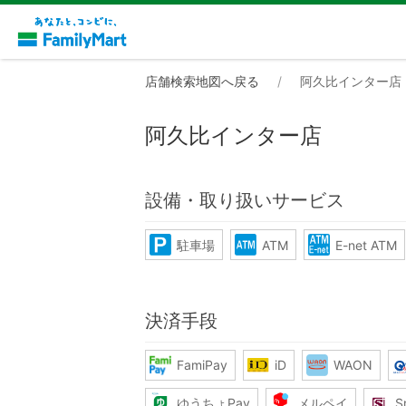
店舗検索地図へ戻る
阿久比インター店
阿久比インター店
設備・取り扱いサービス
駐車場
ATM
E-net ATM
決済手段
FamiPay
iD
WAON
ゆうちょPay
メルペイ
S