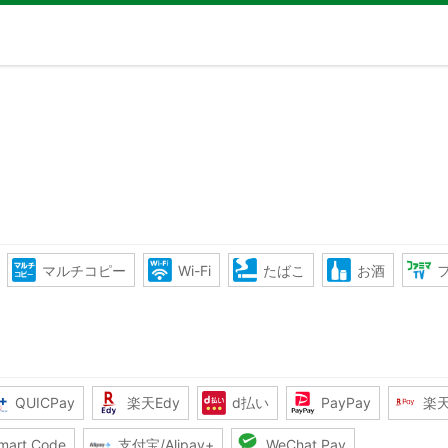
マルチコピー
Wi-Fi
たばこ
お酒
QUICPay
楽天Edy
d払い
PayPay
楽
mart Code
支付宝/Alipay+
WeChat Pay