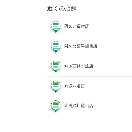
近くの店舗
阿久比福住店
阿久比宮津団地店
知多西巽が丘店
知多八幡店
東浦緒川植山店