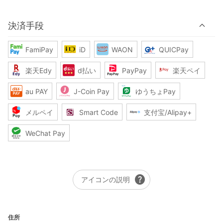
決済手段
FamiPay
iD
WAON
QUICPay
楽天Edy
d払い
PayPay
楽天ペイ
au PAY
J-Coin Pay
ゆうちょPay
メルペイ
Smart Code
支付宝/Alipay+
WeChat Pay
help
アイコンの説明
住所