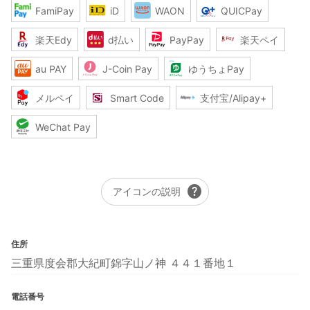
FamiPay
iD
WAON
QUICPay
楽天Edy
d払い
PayPay
楽天ペイ
au PAY
J-Coin Pay
ゆうちょPay
メルペイ
Smart Code
支付宝/Alipay+
WeChat Pay
help
アイコンの説明
住所
三重県度会郡大紀町錦字山ノ神 ４４１番地１
電話番号