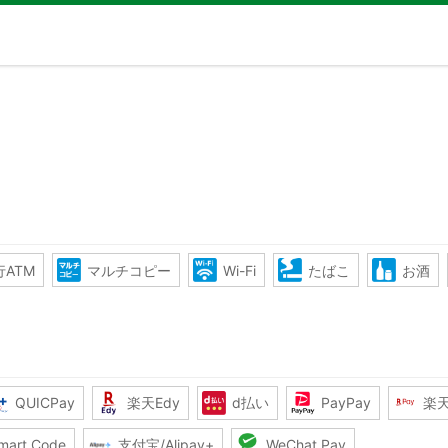
ATM
マルチコピー
Wi-Fi
たばこ
お酒
QUICPay
楽天Edy
d払い
PayPay
楽
mart Code
支付宝/Alipay+
WeChat Pay