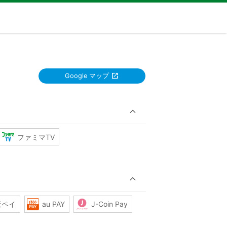
Google マップ
ファミマTV
天ペイ
au PAY
J-Coin Pay