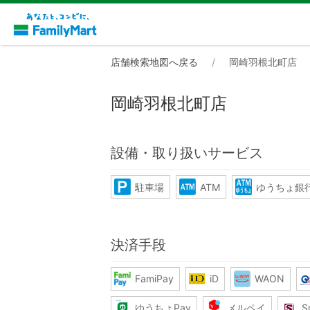
店舗検索地図へ戻る
岡崎羽根北町店
岡崎羽根北町店
設備・取り扱いサービス
駐車場
ATM
ゆうちょ銀行
決済手段
FamiPay
iD
WAON
ゆうちょPay
メルペイ
S