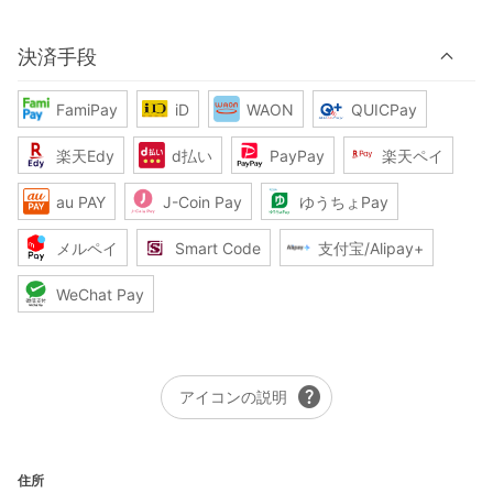
決済手段
FamiPay
iD
WAON
QUICPay
楽天Edy
d払い
PayPay
楽天ペイ
au PAY
J-Coin Pay
ゆうちょPay
メルペイ
Smart Code
支付宝/Alipay+
WeChat Pay
help
アイコンの説明
住所