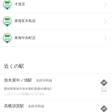
才道店
東海富木島店
東海中央町店
近くの駅
加木屋中ノ池駅
名鉄河和線
愛知県東海市加木屋町唐畑46番地2
ルート
を見る
このページの店舗から 2.7 km
高横須賀駅
名鉄河和線