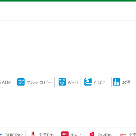
ATM
マルチコピー
Wi-Fi
たばこ
お酒
QUICPay
楽天Edy
d払い
PayPay
楽