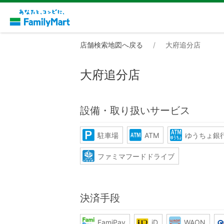
店舗検索地図へ戻る
大府追分店
大府追分店
設備・取り扱いサービス
駐車場
ATM
ゆうちょ銀行
ファミマフードドライブ
決済手段
FamiPay
iD
WAON