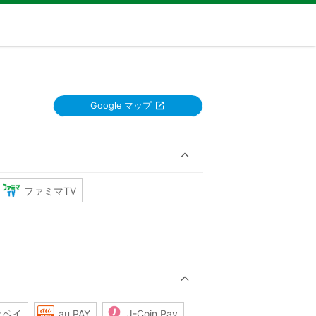
Google マップ
ファミマTV
天ペイ
au PAY
J-Coin Pay