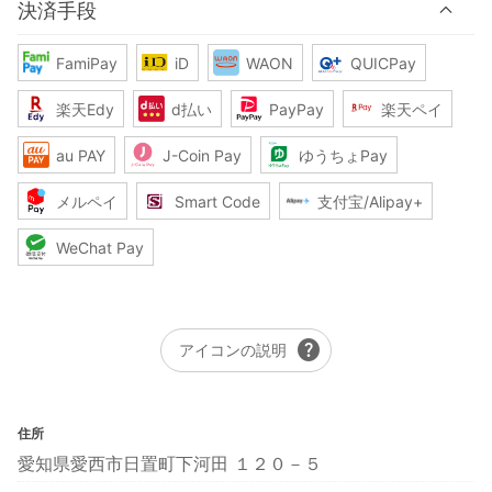
決済手段
FamiPay
iD
WAON
QUICPay
楽天Edy
d払い
PayPay
楽天ペイ
au PAY
J-Coin Pay
ゆうちょPay
メルペイ
Smart Code
支付宝/Alipay+
WeChat Pay
help
アイコンの説明
住所
愛知県愛西市日置町下河田 １２０－５