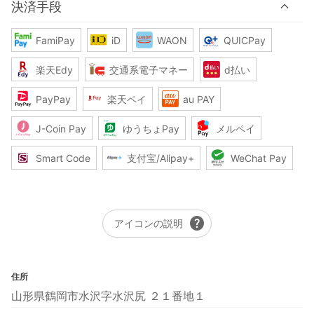
決済手段
FamiPay
iD
WAON
QUICPay
楽天Edy
交通系電子マネー
d払い
PayPay
楽天ペイ
au PAY
J-Coin Pay
ゆうちょPay
メルペイ
Smart Code
支付宝/Alipay+
WeChat Pay
help
アイコンの説明
住所
山形県鶴岡市水沢字水沢尻 ２１番地１