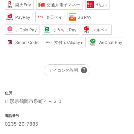
楽天Edy
交通系電子マネー
d払い
PayPay
楽天ペイ
au PAY
J-Coin Pay
ゆうちょPay
メルペイ
Smart Code
支付宝/Alipay+
WeChat Pay
help
アイコンの説明
住所
山形県鶴岡市泉町４－２０
電話番号
0235-29-7885