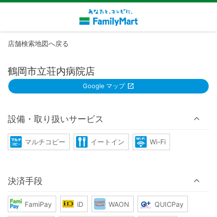
店舗検索地図へ戻る
鶴岡市立荘内病院店
Google マップ
設備・取り扱いサービス
マルチコピー
イートイン
Wi-Fi
決済手段
FamiPay
iD
WAON
QUICPay