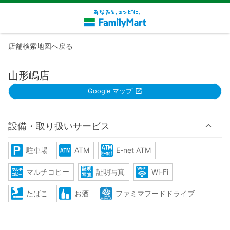
店舗検索地図へ戻る
山形嶋店
Google マップ
設備・取り扱いサービス
駐車場
ATM
E-net ATM
マルチコピー
証明写真
Wi-Fi
たばこ
お酒
ファミマフードドライブ