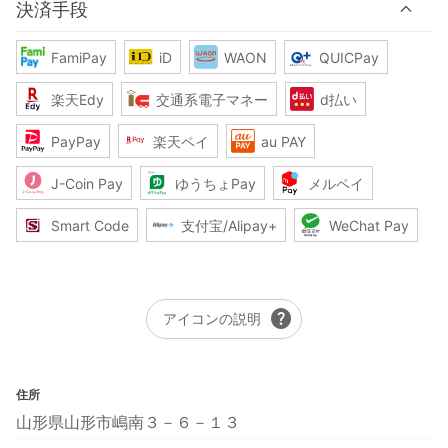
決済手段
FamiPay
iD
WAON
QUICPay
楽天Edy
交通系電子マネー
d払い
PayPay
楽天ペイ
au PAY
J-Coin Pay
ゆうちょPay
メルペイ
Smart Code
支付宝/Alipay+
WeChat Pay
help
アイコンの説明
住所
山形県山形市嶋南３－６－１３