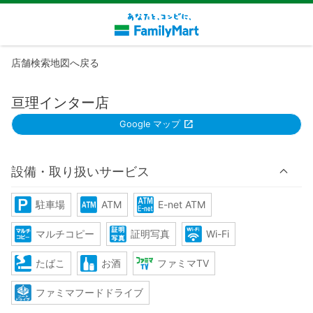
店舗検索地図へ戻る
亘理インター店
Google マップ
設備・取り扱いサービス
駐車場
ATM
E-net ATM
マルチコピー
証明写真
Wi-Fi
たばこ
お酒
ファミマTV
ファミマフードドライブ