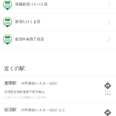
宮城岩沼バイパス店
岩沼たけくま店
岩沼中央四丁目店
近くの駅
逢隈駅
JR常磐線(いわき～仙台)
亘理郡亘理町逢隈下郡字椿山
ルート
を見る
このページの店舗から 2.3 km
岩沼駅
JR常磐線(いわき～仙台) など