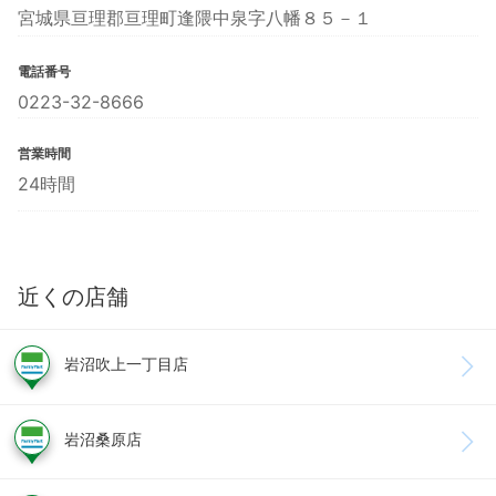
宮城県亘理郡亘理町逢隈中泉字八幡８５－１
電話番号
0223-32-8666
営業時間
24時間
近くの店舗
岩沼吹上一丁目店
岩沼桑原店