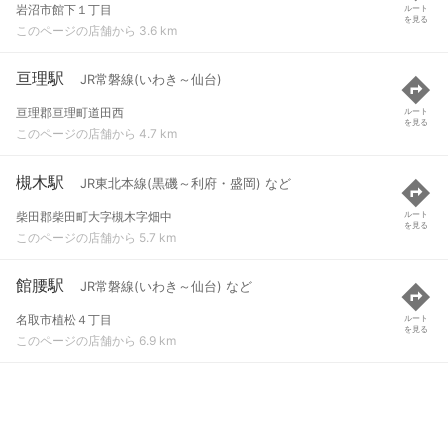
岩沼市館下１丁目
ルート
を見る
このページの店舗から 3.6 km
亘理駅
JR常磐線(いわき～仙台)
亘理郡亘理町道田西
ルート
を見る
このページの店舗から 4.7 km
槻木駅
JR東北本線(黒磯～利府・盛岡) など
柴田郡柴田町大字槻木字畑中
ルート
を見る
このページの店舗から 5.7 km
館腰駅
JR常磐線(いわき～仙台) など
名取市植松４丁目
ルート
を見る
このページの店舗から 6.9 km