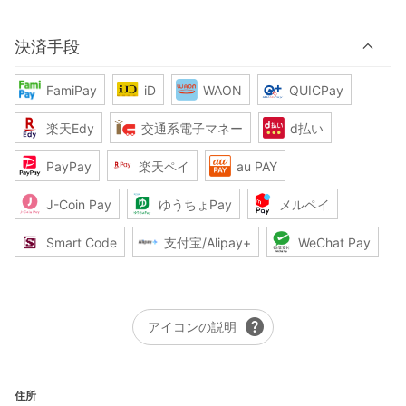
決済手段
FamiPay
iD
WAON
QUICPay
楽天Edy
交通系電子マネー
d払い
PayPay
楽天ペイ
au PAY
J-Coin Pay
ゆうちょPay
メルペイ
Smart Code
支付宝/Alipay+
WeChat Pay
help
アイコンの説明
住所