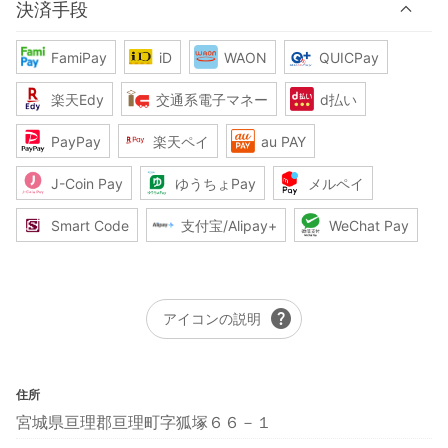
決済手段
FamiPay
iD
WAON
QUICPay
楽天Edy
交通系電子マネー
d払い
PayPay
楽天ペイ
au PAY
J-Coin Pay
ゆうちょPay
メルペイ
Smart Code
支付宝/Alipay+
WeChat Pay
help
アイコンの説明
住所
宮城県亘理郡亘理町字狐塚６６－１