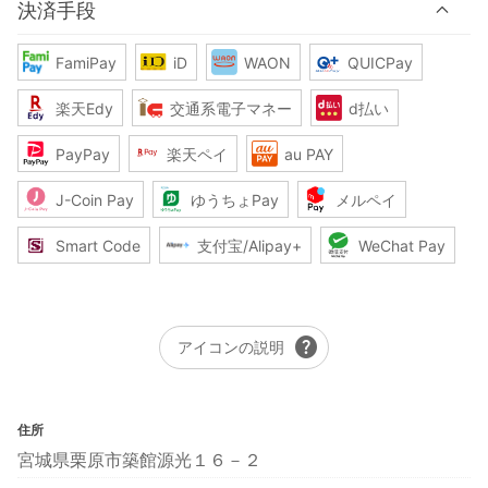
決済手段
FamiPay
iD
WAON
QUICPay
楽天Edy
交通系電子マネー
d払い
PayPay
楽天ペイ
au PAY
J-Coin Pay
ゆうちょPay
メルペイ
Smart Code
支付宝/Alipay+
WeChat Pay
help
アイコンの説明
住所
宮城県栗原市築館源光１６－２