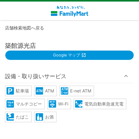
店舗検索地図へ戻る
築館源光店
Google マップ
設備・取り扱いサービス
駐車場
ATM
E-net ATM
マルチコピー
Wi-Fi
電気自動車急速充電
たばこ
お酒