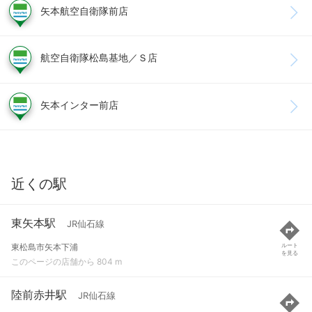
矢本航空自衛隊前店
航空自衛隊松島基地／Ｓ店
矢本インター前店
近くの駅
東矢本駅
JR仙石線
東松島市矢本下浦
ルート
を見る
このページの店舗から 804 m
陸前赤井駅
JR仙石線