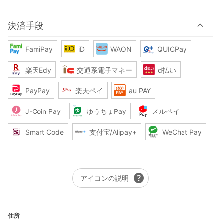
決済手段
FamiPay
iD
WAON
QUICPay
楽天Edy
交通系電子マネー
d払い
PayPay
楽天ペイ
au PAY
J-Coin Pay
ゆうちょPay
メルペイ
Smart Code
支付宝/Alipay+
WeChat Pay
help
アイコンの説明
住所