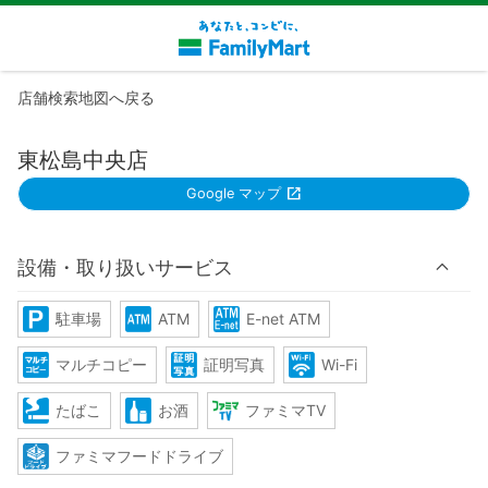
店舗検索地図へ戻る
東松島中央店
Google マップ
設備・取り扱いサービス
駐車場
ATM
E-net ATM
マルチコピー
証明写真
Wi-Fi
たばこ
お酒
ファミマTV
ファミマフードドライブ