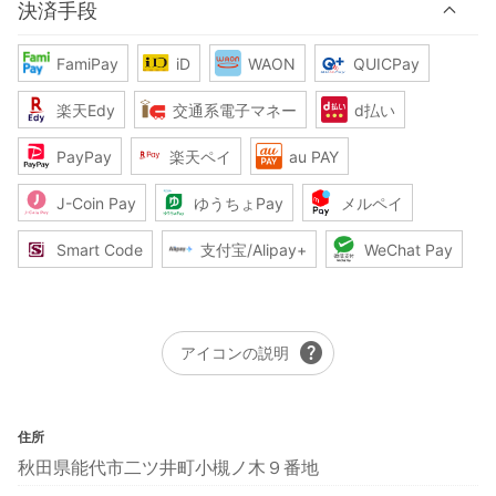
決済手段
FamiPay
iD
WAON
QUICPay
楽天Edy
交通系電子マネー
d払い
PayPay
楽天ペイ
au PAY
J-Coin Pay
ゆうちょPay
メルペイ
Smart Code
支付宝/Alipay+
WeChat Pay
help
アイコンの説明
住所
秋田県能代市二ツ井町小槻ノ木９番地