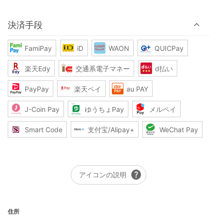
決済手段
FamiPay
iD
WAON
QUICPay
楽天Edy
交通系電子マネー
d払い
PayPay
楽天ペイ
au PAY
J-Coin Pay
ゆうちょPay
メルペイ
Smart Code
支付宝/Alipay+
WeChat Pay
help
アイコンの説明
住所