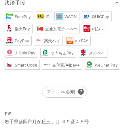
決済手段
FamiPay
iD
WAON
QUICPay
楽天Edy
交通系電子マネー
d払い
PayPay
楽天ペイ
au PAY
J-Coin Pay
ゆうちょPay
メルペイ
Smart Code
支付宝/Alipay+
WeChat Pay
help
アイコンの説明
住所
岩手県盛岡市月が丘三丁目 ３９番４５号