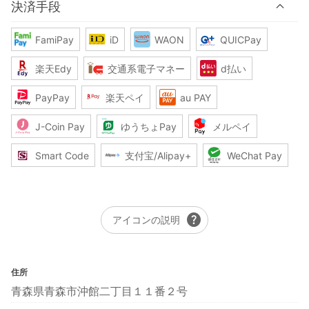
決済手段
FamiPay
iD
WAON
QUICPay
楽天Edy
交通系電子マネー
d払い
PayPay
楽天ペイ
au PAY
J-Coin Pay
ゆうちょPay
メルペイ
Smart Code
支付宝/Alipay+
WeChat Pay
help
アイコンの説明
住所
青森県青森市沖館二丁目１１番２号