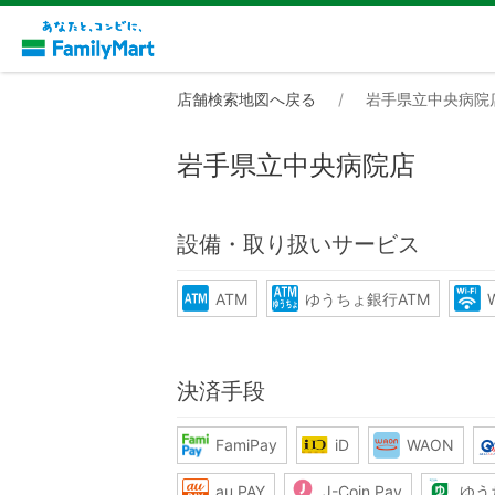
店舗検索地図へ戻る
岩手県立中央病院
岩手県立中央病院店
設備・取り扱いサービス
ATM
ゆうちょ銀行ATM
W
決済手段
FamiPay
iD
WAON
au PAY
J-Coin Pay
ゆう