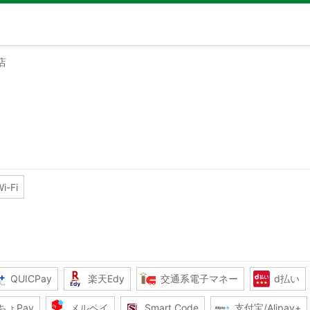
店
i-Fi
QUICPay
楽天Edy
交通系電子マネー
d払い
ちょPay
メルペイ
Smart Code
支付宝/Alipay+