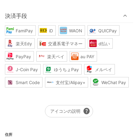
決済手段
FamiPay
iD
WAON
QUICPay
楽天Edy
交通系電子マネー
d払い
PayPay
楽天ペイ
au PAY
J-Coin Pay
ゆうちょPay
メルペイ
Smart Code
支付宝/Alipay+
WeChat Pay
help
アイコンの説明
住所