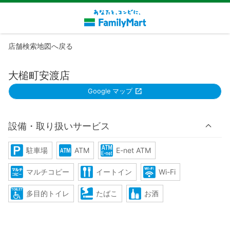
店舗検索地図へ戻る
大槌町安渡店
Google マップ
設備・取り扱いサービス
駐車場
ATM
E-net ATM
マルチコピー
イートイン
Wi-Fi
多目的トイレ
たばこ
お酒