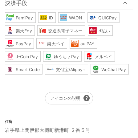
決済手段
FamiPay
iD
WAON
QUICPay
楽天Edy
交通系電子マネー
d払い
PayPay
楽天ペイ
au PAY
J-Coin Pay
ゆうちょPay
メルペイ
Smart Code
支付宝/Alipay+
WeChat Pay
help
アイコンの説明
住所
岩手県上閉伊郡大槌町新港町 ２番５号