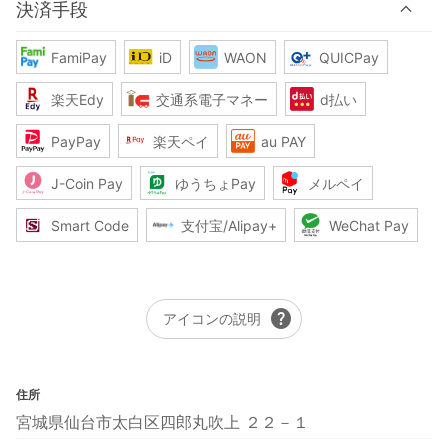
決済手段
FamiPay
iD
WAON
QUICPay
楽天Edy
交通系電子マネー
d払い
PayPay
楽天ペイ
au PAY
J-Coin Pay
ゆうちょPay
メルペイ
Smart Code
支付宝/Alipay+
WeChat Pay
help
アイコンの説明
住所
宮城県仙台市太白区四郎丸吹上 ２２－１