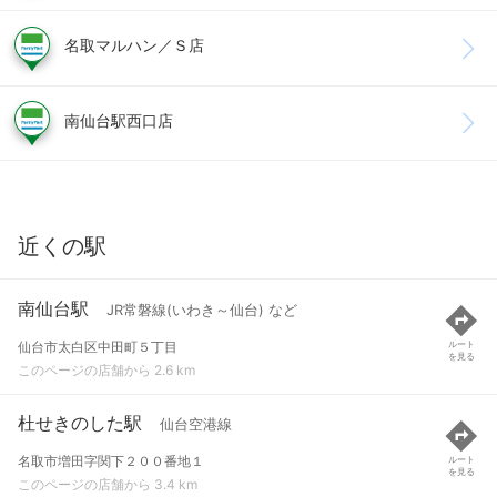
名取マルハン／Ｓ店
南仙台駅西口店
近くの駅
南仙台駅
JR常磐線(いわき～仙台) など
仙台市太白区中田町５丁目
ルート
を見る
このページの店舗から 2.6 km
杜せきのした駅
仙台空港線
名取市増田字関下２００番地１
ルート
を見る
このページの店舗から 3.4 km