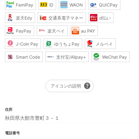
FamiPay
iD
WAON
QUICPay
楽天Edy
交通系電子マネー
d払い
PayPay
楽天ペイ
au PAY
J-Coin Pay
ゆうちょPay
メルペイ
Smart Code
支付宝/Alipay+
WeChat Pay
help
アイコンの説明
住所
秋田県大館市豊町３－１
電話番号