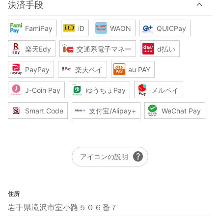
決済手段
FamiPay
iD
WAON
QUICPay
楽天Edy
交通系電子マネー
d払い
PayPay
楽天ペイ
au PAY
J-Coin Pay
ゆうちょPay
メルペイ
Smart Code
支付宝/Alipay+
WeChat Pay
help
アイコンの説明
住所
岩手県滝沢市室小路５０６番７