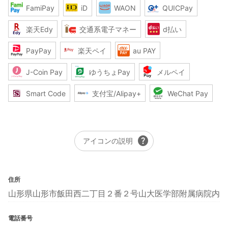
FamiPay
iD
WAON
QUICPay
楽天Edy
交通系電子マネー
d払い
PayPay
楽天ペイ
au PAY
J-Coin Pay
ゆうちょPay
メルペイ
Smart Code
支付宝/Alipay+
WeChat Pay
help
アイコンの説明
住所
山形県山形市飯田西二丁目２番２号山大医学部附属病院内
電話番号