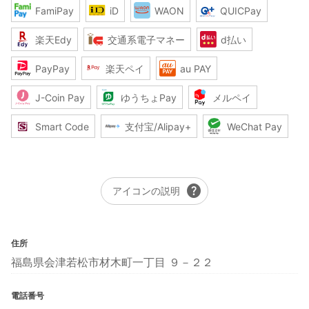
FamiPay
iD
WAON
QUICPay
楽天Edy
交通系電子マネー
d払い
PayPay
楽天ペイ
au PAY
J-Coin Pay
ゆうちょPay
メルペイ
Smart Code
支付宝/Alipay+
WeChat Pay
help
アイコンの説明
住所
福島県会津若松市材木町一丁目 ９－２２
電話番号