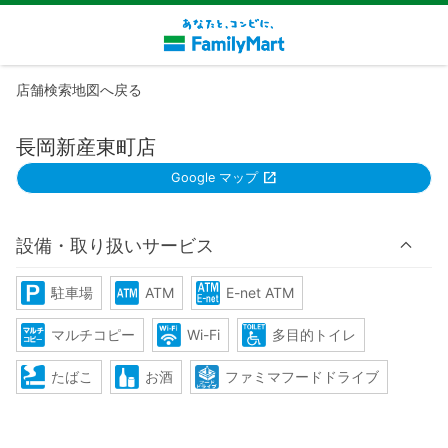
店舗検索地図へ戻る
長岡新産東町店
Google マップ
設備・取り扱いサービス
駐車場
ATM
E-net ATM
マルチコピー
Wi-Fi
多目的トイレ
たばこ
お酒
ファミマフードドライブ