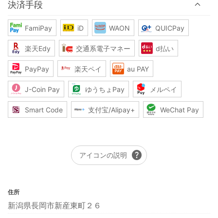
決済手段
FamiPay
iD
WAON
QUICPay
楽天Edy
交通系電子マネー
d払い
PayPay
楽天ペイ
au PAY
J-Coin Pay
ゆうちょPay
メルペイ
Smart Code
支付宝/Alipay+
WeChat Pay
help
アイコンの説明
住所
新潟県長岡市新産東町２６