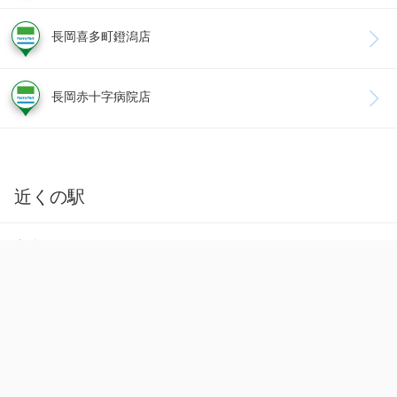
長岡喜多町鐙潟店
長岡赤十字病院店
近くの駅
宮内駅
JR上越線 など
長岡市宮内３丁目
ルート
を見る
このページの店舗から 3.8 km
前川駅
JR信越本線(直江津～新潟)
長岡市上前島町
ルート
を見る
このページの店舗から 4.5 km