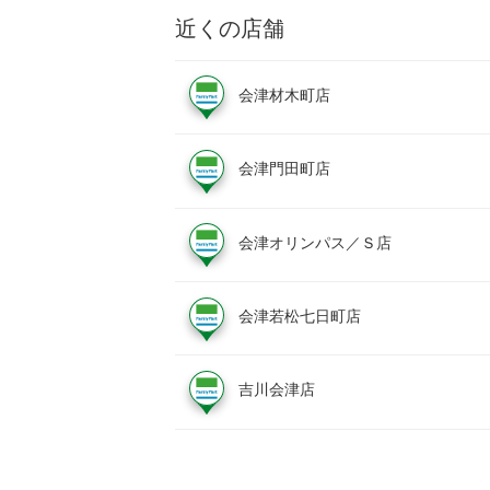
近くの店舗
会津材木町店
会津門田町店
会津オリンパス／Ｓ店
会津若松七日町店
吉川会津店