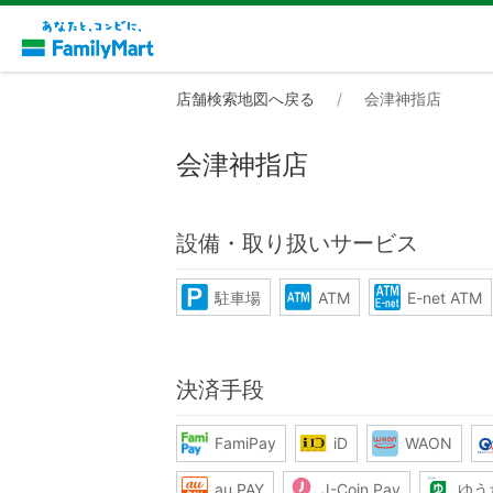
店舗検索地図へ戻る
会津神指店
会津神指店
設備・取り扱いサービス
駐車場
ATM
E-net ATM
決済手段
FamiPay
iD
WAON
au PAY
J-Coin Pay
ゆう