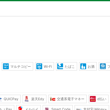
マルチコピー
Wi-Fi
たばこ
お酒
QUICPay
楽天Edy
交通系電子マネー
d払い
ちょPay
メルペイ
Smart Code
支付宝/Alipay+