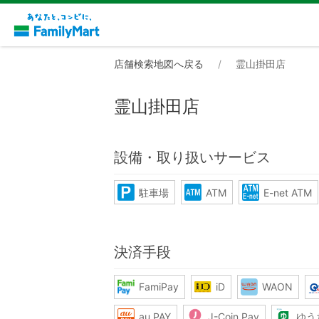
店舗検索地図へ戻る
霊山掛田店
霊山掛田店
設備・取り扱いサービス
駐車場
ATM
E-net ATM
決済手段
FamiPay
iD
WAON
au PAY
J-Coin Pay
ゆう