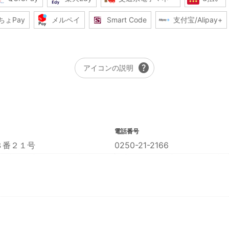
ちょPay
メルペイ
Smart Code
支付宝/Alipay+
help
アイコンの説明
電話番号
８番２１号
0250-21-2166