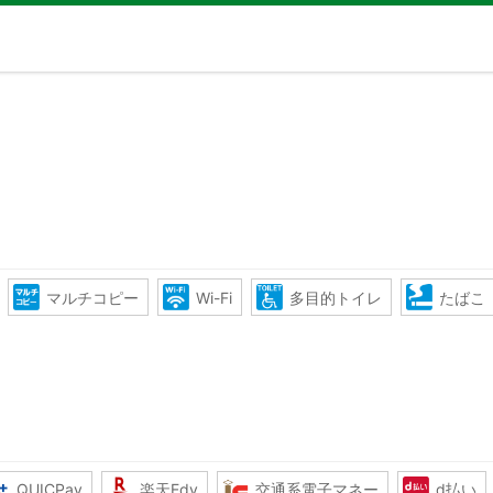
マルチコピー
Wi-Fi
多目的トイレ
たばこ
QUICPay
楽天Edy
交通系電子マネー
d払い