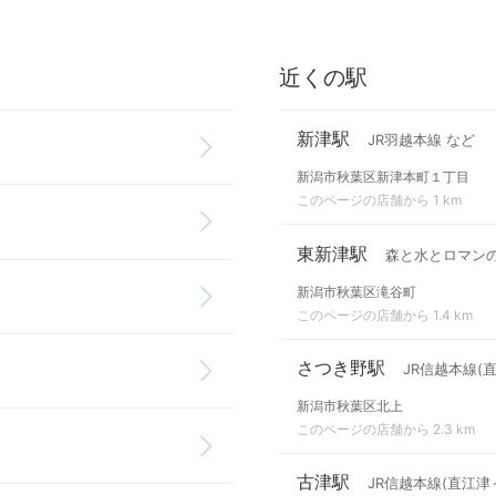
近くの駅
新津駅
JR羽越本線 など
新潟市秋葉区新津本町１丁目
このページの店舗から 1 km
東新津駅
森と水とロマン
新潟市秋葉区滝谷町
このページの店舗から 1.4 km
さつき野駅
JR信越本線(
新潟市秋葉区北上
このページの店舗から 2.3 km
古津駅
JR信越本線(直江津