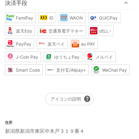
決済手段
FamiPay
iD
WAON
QUICPay
楽天Edy
交通系電子マネー
d払い
PayPay
楽天ペイ
au PAY
J-Coin Pay
ゆうちょPay
メルペイ
Smart Code
支付宝/Alipay+
WeChat Pay
help
アイコンの説明
住所
新潟県新潟市東区中木戸３１９番４