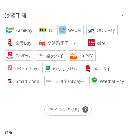
決済手段
FamiPay
iD
WAON
QUICPay
楽天Edy
交通系電子マネー
d払い
PayPay
楽天ペイ
au PAY
J-Coin Pay
ゆうちょPay
メルペイ
Smart Code
支付宝/Alipay+
WeChat Pay
help
アイコンの説明
住所