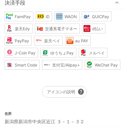
決済手段
FamiPay
iD
WAON
QUICPay
楽天Edy
交通系電子マネー
d払い
PayPay
楽天ペイ
au PAY
J-Coin Pay
ゆうちょPay
メルペイ
Smart Code
支付宝/Alipay+
WeChat Pay
help
アイコンの説明
住所
新潟県新潟市中央区近江 ３－１－３２