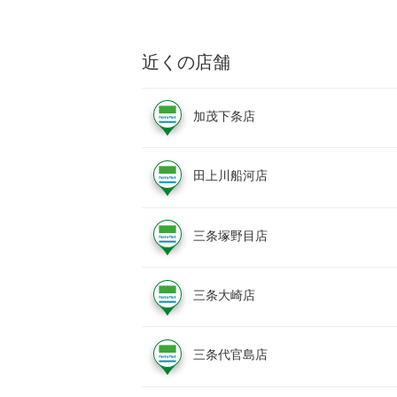
近くの店舗
加茂下条店
田上川船河店
三条塚野目店
三条大崎店
三条代官島店