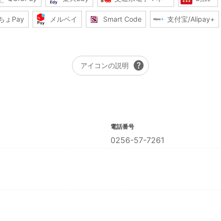
ちょPay
メルペイ
Smart Code
支付宝/Alipay+
help
アイコンの説明
電話番号
0256-57-7261