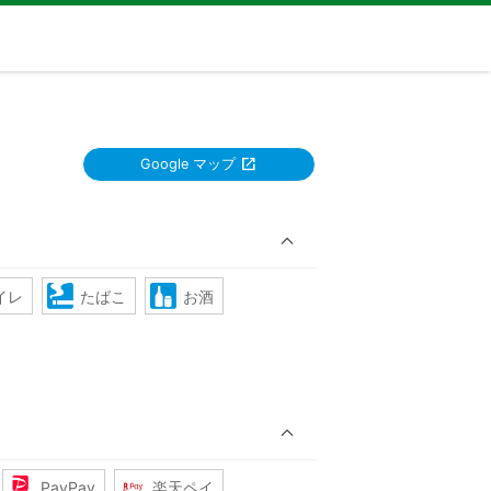
Google マップ
イレ
たばこ
お酒
PayPay
楽天ペイ