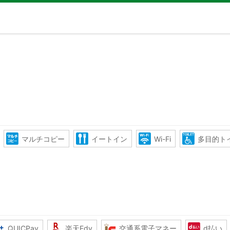
マルチコピー
イートイン
Wi-Fi
多目的ト
QUICPay
楽天Edy
交通系電子マネー
d払い